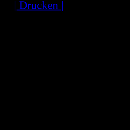
| Drucken |
Unsere Ferienwohnungen
Wohnung A
: Für 6-8 P
Duschen, 2 Dreibettzimm
Wohnküche ausgestattet 
Kühlschrank, Kaffeemasc
Wohnfläche 80 m².
Wohnung B:
Erdgeschos
Waschbecken, 1 Badezim