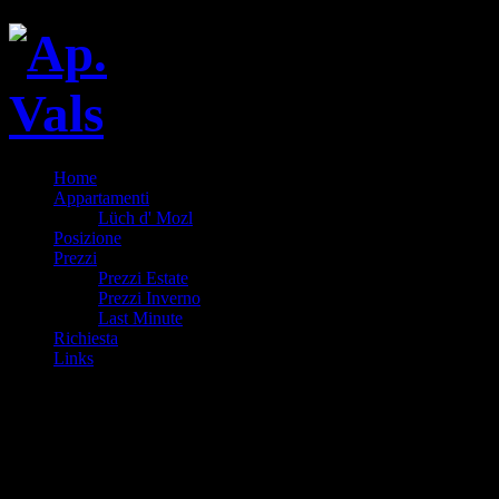
Home
Appartamenti
Lüch d' Mozl
Posizione
Prezzi
Prezzi Estate
Prezzi Inverno
Last Minute
Richiesta
Links