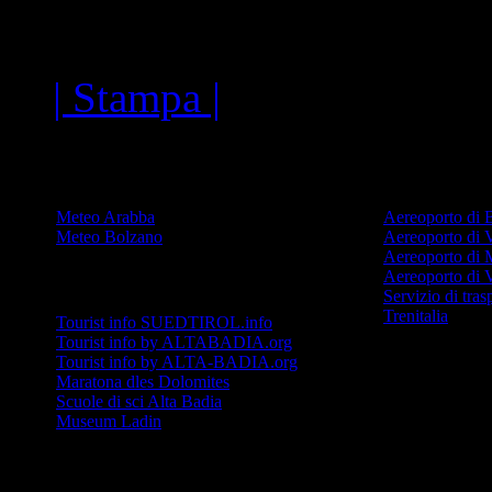
Links
| Stampa |
Meteo
Viabilità
Meteo Arabba
Aereoporto di 
Meteo Bolzano
Aereoporto di 
Aereoporto di
Aereoporto di 
Località
Servizio di tra
Trenitalia
Tourist info SUEDTIROL.info
Tourist info by ALTABADIA.org
Tourist info by ALTA-BADIA.org
Maratona dles Dolomites
Scuole di sci Alta Badia
Museum Ladin
Str. Meztru, 11/A | I-39030 